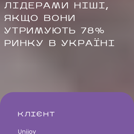
ЛІДЕРАМИ НІШІ,
ЯКЩО ВОНИ
УТРИМУЮТЬ 78%
РИНКУ В УКРАЇНІ
UA
EN
UA
EN
Політика конфіденційності
©
2026
Promodo
КЛІЄНТ
Unijoy