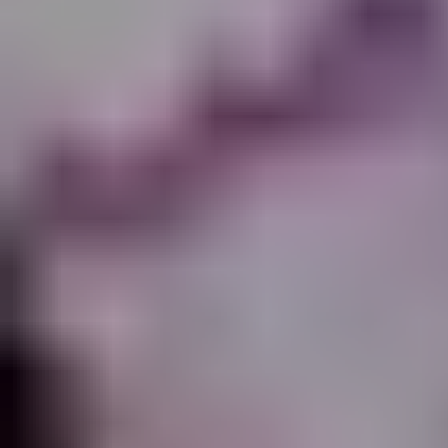
ПРО НАС
КАР'ЄРА
КАР'ЄРА
БЛОГ
БЛОГ
КЛІЄНТИ
КЛІЄНТИ
КОНТАКТИ