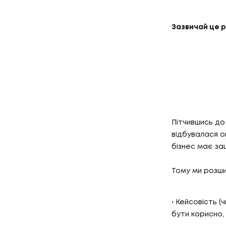
КЕЙСИ
03
КЛІЄН
Зазвичай це 
КЛІЄНТ
04
ПРО Н
ПРО НА
Пітчившись до
відбувалася о
бізнес має за
Тому ми розши
Кейсовість (
бути корисно, 