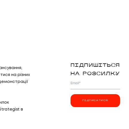
ПІДПИШІТЬСЯ
ансування,
НА РОЗСИЛКУ
тися на різних
 демонстрації
Email*
ПІДПИСАТИСЯ
илок
trategist в