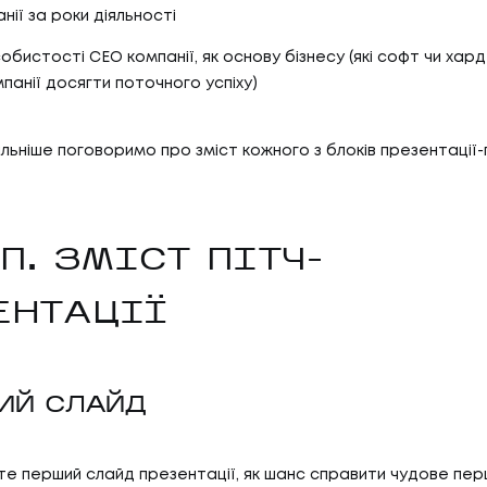
ії за роки діяльності
бистості CEO компанії, як основу бізнесу (які софт чи хард 
панії досягти поточного успіху)
ьніше поговоримо про зміст кожного з блоків презентації-п
П. ЗМІСТ ПІТЧ-
ЕНТАЦІЇ
ИЙ СЛАЙД
е перший слайд презентації, як шанс справити чудове пер