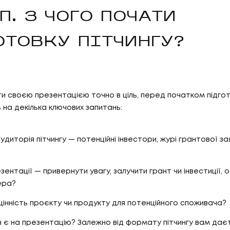
П. З ЧОГО ПОЧАТИ
ОТОВКУ ПІТЧИНГУ?
 своєю презентацією точно в ціль, перед початком підго
 на декілька ключових запитань:
удиторія пітчингу — потенційні інвестори, журі грантової зая
зентації — привернути увагу, залучити грант чи інвестиції,
ера?
цінність проєкту чи продукту для потенційного споживача?
ин є на презентацію? Залежно від формату пітчингу вам дає