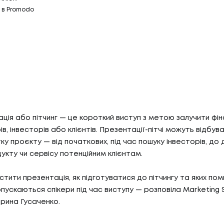
 в Promodo
ація або пітчинг — це короткий виступ з метою залучити фін
в, інвесторів або клієнтів. Презентації-пітчі можуть відбува
ку проєкту — від початкових, під час пошуку інвесторів, до
укту чи сервісу потенційним клієнтам.
тити презентація, як підготуватися до пітчингу та яких пом
пускаються спікери під час виступу — розповіла Marketing S
рина Гусаченко.