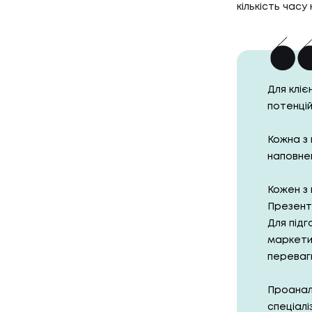
кількість часу
Для кліє
потенцій
Кожна з 
наповне
Кожен з 
Презента
Для підг
маркетин
переваги
Проаналі
спеціалі