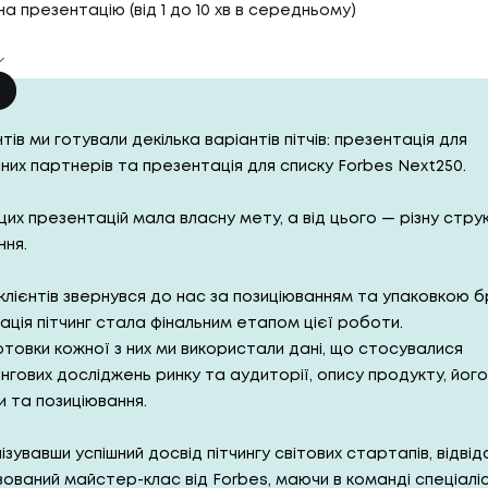
 на презентацію (від 1 до 10 хв в середньому)
нтів ми готували декілька варіантів пітчів: презентація для
них партнерів та презентація для списку Forbes Next250.
цих презентацій мала власну мету, а від цього — різну стру
ння.
клієнтів звернувся до нас за позиціюванням та упаковкою б
ція пітчинг стала фінальним етапом цієї роботи.
отовки кожної з них ми використали дані, що стосувалися
гових досліджень ринку та аудиторії, опису продукту, йог
 та позиціювання.
зувавши успішний досвід пітчингу світових стартапів, відві
зований майстер-клас від Forbes, маючи в команді спеціаліс