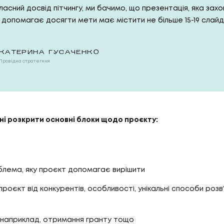
асний досвід пітчингу, ми бачимо, що презентація, яка зах
 допомагає досягти мети має містити не більше 15-19 слайді
КАТЕРИНА ГУСАЧЕНКО
Провідна стратегиня
05
ГИ
КА
і розкрити основні блоки щодо проєкту:
И
КАР
лема, яку проєкт допомагає вирішити
06
И
БЛ
проєкт від конкурентів, особливості, унікальні способи розв
ї, наприклад, отримання гранту тощо