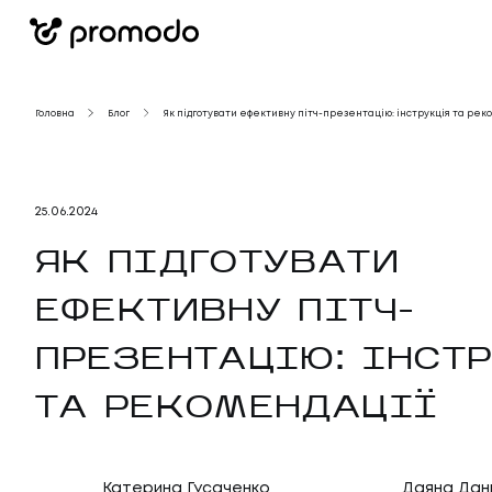
Головна
Блог
Як підготувати ефективну пітч-презентацію: інструкція та рек
25
.
06
.
2024
ЯК ПІДГОТУВАТИ
ЕФЕКТИВНУ ПІТЧ-
ПРЕЗЕНТАЦІЮ: ІНСТ
ТА РЕКОМЕНДАЦІЇ
Катерина Гусаченко
Даяна Дан