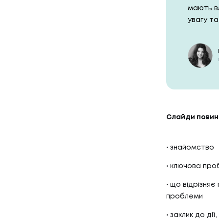
мають вл
увагу та
01
ПОСЛУ
Слайди повинн
знайомство
ПОСЛУГ
ключова проб
02
КЕЙС
що відрізняє 
проблеми
заклик до ді