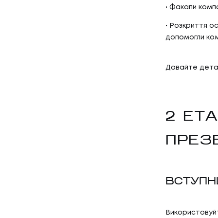
Факапи компан
Розкриття осо
допомогли ком
Давайте детал
2 ЕТА
ПРЕЗ
ВСТУПН
Використовуйт