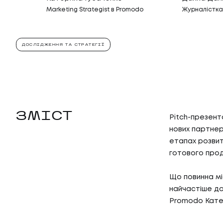
Marketing Strategist в Promodo
Журналістка
ДОСЛІДЖЕННЯ ТА СТРАТЕГІЇ
ЗМІСТ
Pitch-презент
нових партнері
етапах розвит
готового прод
Що повинна міс
найчастіше до
Promodo Кате