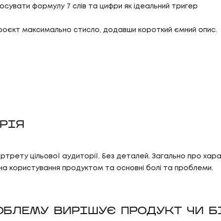
осувати формулу 7 слів та цифри як ідеальний тригер
проєкт максимально стисло, додавши короткий ємний опис.
РІЯ
ртрету цільової аудиторії. Без деталей. Загально про хар
 на користування продуктом та основні болі та проблеми.
ОБЛЕМУ ВИРІШУЄ ПРОДУКТ ЧИ Б