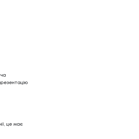
Г
НТАКТИ
ТАКТИ
ача
 презентацію
ії, це має