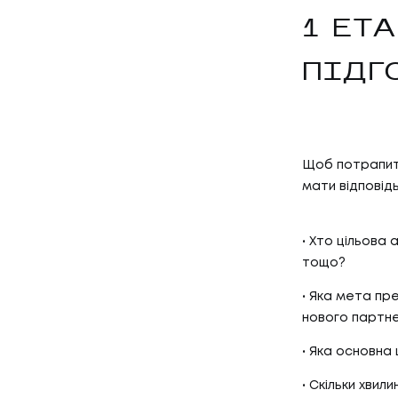
1 ЕТА
ПІДГ
Щоб потрапити
мати відповідь
Хто цільова а
тощо?
Яка мета пре
нового партн
Яка основна 
Скільки хвил