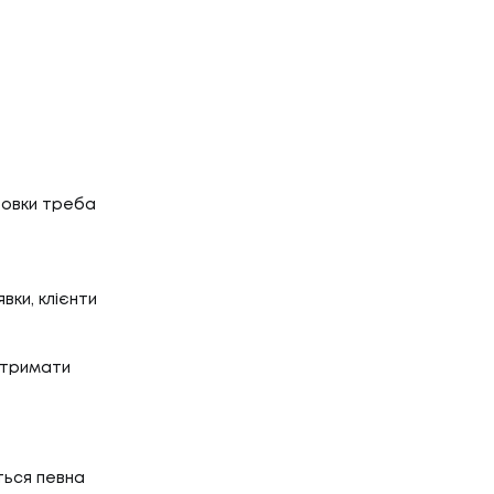
товки треба
вки, клієнти
 отримати
ться певна