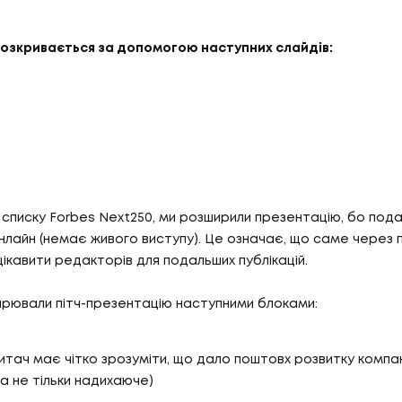
БЛО
07
ТИ
КО
розкривається за допомогою наступних слайдів:
И
КОН
АС
С
 списку Forbes Next250, ми розширили презентацію, бо под
нлайн (немає живого виступу). Це означає, що саме через
цікавити редакторів для подальших публікацій.
рювали пітч-презентацію наступними блоками:
читач має чітко зрозуміти, що дало поштовх розвитку компан
а не тільки надихаюче)