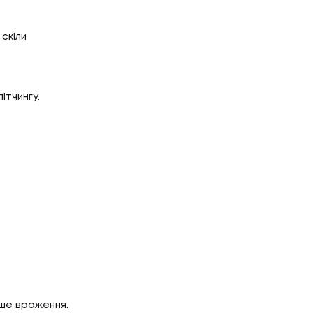
скіли
ітчингу.
ше враження.