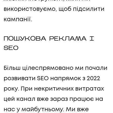
використовуємо, щоб підсилити
кампанії.
ПОШУКОВА РЕКЛАМА І
SEO
Більш цілеспрямовано ми почали
UA
EN
UA
EN
розвивати SEO напрямок з 2022
року. При некритичних витратах
Політика конфіденційності
©
2026
Promodo
цей канал вже зараз працює на
нас у майбутньому. Ми вже