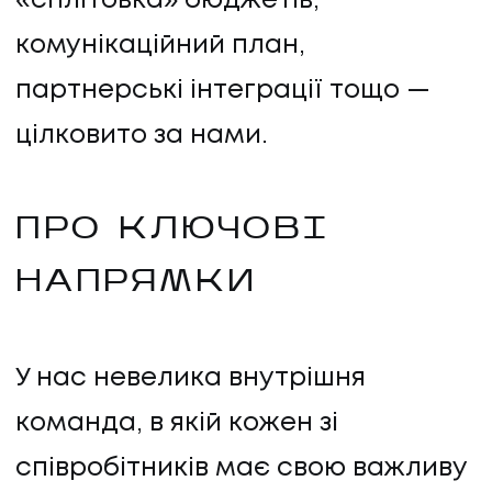
«сплітовка» бюджетів,
комунікаційний план,
партнерські інтеграції тощо —
цілковито за нами.
ПОСЛУГИ
ПРО КЛЮЧОВІ
НАПРЯМКИ
ПОСЛУГИ
КЕЙСИ
У нас невелика внутрішня
КЕЙСИ
команда, в якій кожен зі
ПРО НАС
співробітників має свою важливу