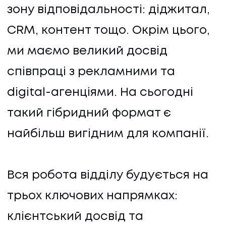
зону відповідальності: діджитал,
ПРО НАС
CRM, контент тощо. Окрім цього,
КАР'ЄРА
ми маємо великий досвід
співпраці з рекламними та
КАР'ЄРА
digital-агенціями. На сьогодні
БЛОГ
такий гібридний формат є
БЛОГ
найбільш вигідним для компанії.
КЛІЄНТИ
Вся робота відділу будується на
КЛІЄНТИ
трьох ключових напрямках:
КОНТАКТИ
клієнтський досвід та