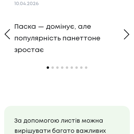
10
.
04
.
2026
25
.
Паска — домінує, але
популярність панеттоне
их
зростає
Se
вз
НАПИСАТИ НАМ
на
За допомогою листів можна
вирішувати багато важливих