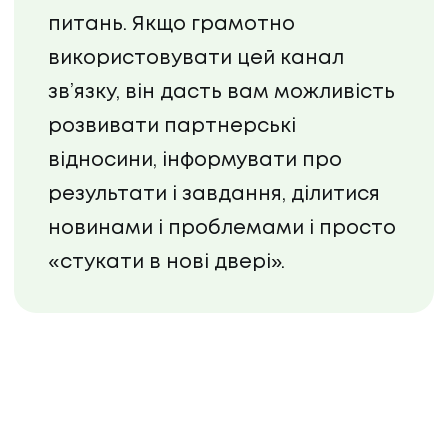
питань. Якщо грамотно
використовувати цей канал
зв’язку, він дасть вам можливість
розвивати партнерські
відносини, інформувати про
результати і завдання, ділитися
новинами і проблемами і просто
«стукати в нові двері».
UA
EN
UA
EN
Політика конфіденційності
©
2026
Promodo