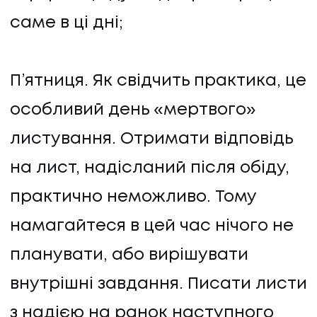
саме в ці дні;
ПРО НАС
КАР'ЄРА
П’ятниця. Як свідчить практика, це
КАР'ЄРА
особливий день «мертвого»
БЛОГ
листування. Отримати відповідь
на лист, надісланий після обіду,
БЛОГ
практично неможливо. Тому
КЛІЄНТИ
намагайтеся в цей час нічого не
планувати, або вирішувати
КЛІЄНТИ
внутрішні завдання. Писати листи
КОНТАКТИ
з надією на ранок наступного