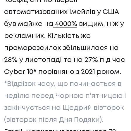
коефіцієнт конверсії
автоматизованих імейлів у США
був майже на
4000%
вищим, ніж у
рекламних. Кількість же
проморозсилок збільшилася на
28% у листопаді та на 27% під час
Cyber 10
*
порівняно з 2021 роком.
*Відрізок часу, що починається в
неділю перед Чорною п'ятницею і
НАПИСАТИ НАМ
закінчується на Щедрий вівторок
(вівторок після Дня Подяки).