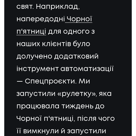
свят. Наприклад,
ПРО НАС
напередодні
Чорної
КАР'ЄРА
п'ятниці
для одного з
наших клієнтів було
КАР'ЄРА
долучено додатковий
БЛОГ
інструмент автоматизації
БЛОГ
— Спецпроєкти. Ми
КЛІЄНТИ
запустили «рулетку», яка
працювала тиждень до
КЛІЄНТИ
Чорної п'ятниці, після чого
КОНТАКТИ
її вимкнули й запустили