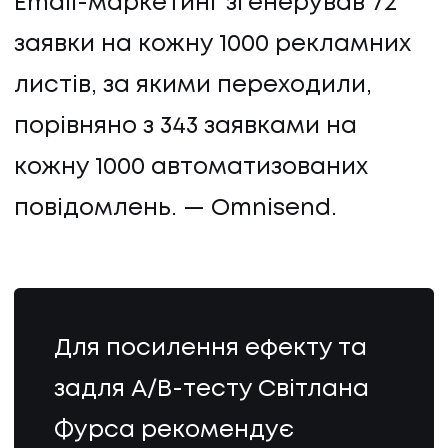
Email-маркетинг згенерував 72
заявки на кожну 1000 рекламних
листів, за якими переходили,
порівняно з 343 заявками на
кожну 1000 автоматизованих
повідомлень. — Omnisend.
UA
EN
UA
EN
Для посилення ефекту та
Політика конфіденційності
©
2026
Promodo
задля A/B-тесту Світлана
Фурса рекомендує