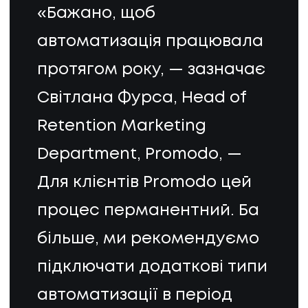
«Бажано, щоб
автоматизація працювала
протягом року, — зазначає
Світлана Фурса, Head of
Retention Marketing
ПОСЛУГИ
Department, Promodo, —
ПОСЛУГИ
Для клієнтів Promodo цей
КЕЙСИ
процес перманентний. Ба
більше, ми рекомендуємо
КЕЙСИ
підключати додаткові типи
ПРО НАС
автоматизації в період