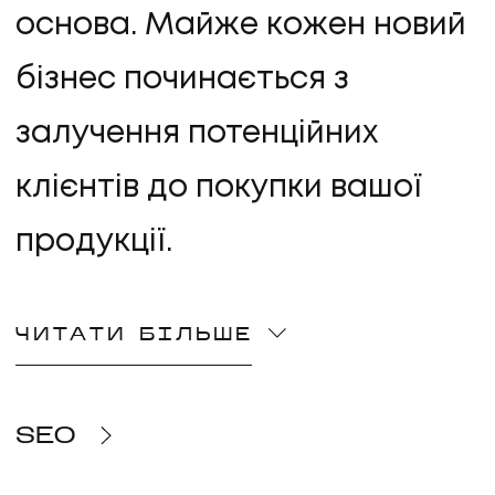
ПРО НАС
основа. Майже кожен новий
КАР'ЄРА
бізнес починається з
залучення потенційних
КАР'ЄРА
БЛОГ
клієнтів до покупки вашої
продукції.
БЛОГ
КЛІЄНТИ
ЧИТАТИ БІЛЬШЕ
КЛІЄНТИ
КОНТАКТИ
SEO