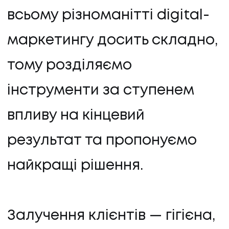
всьому різноманітті digital-
маркетингу досить складно,
тому розділяємо
ПОСЛУГИ
інструменти за ступенем
впливу на кінцевий
ПОСЛУГИ
результат та пропонуємо
КЕЙСИ
найкращі рішення.
КЕЙСИ
ПРО НАС
Залучення клієнтів — гігієна,