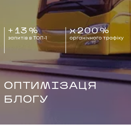
+
13
%
x
200
%
запитів в ТОП-1
органічного трафіку
ОПТИМІЗАЦЯ
БЛОГУ