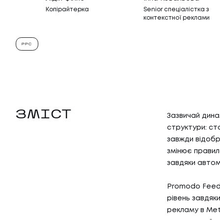
Копірайтерка
Senior спеціалістка з
контекстної реклами
PPC
ЗМІСТ
Зазвичай дина
структури: ст
завжди відобр
змінює правила
завдяки автом
Promodo Feed 
рівень завдяки
рекламу в Meta