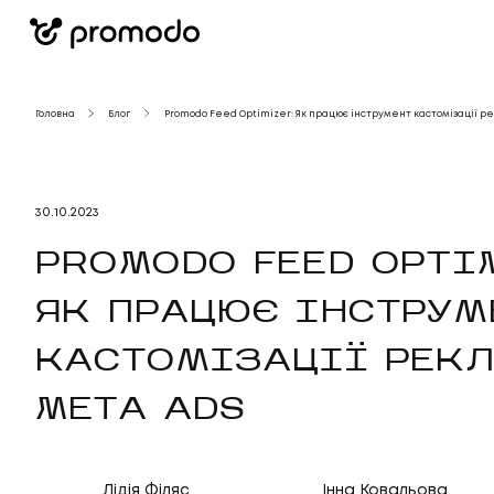
Головна
Блог
Promodo Feed Optimizer: Як працює інструмент кастомізації р
30
.
10
.
2023
PROMODO FEED OPTI
ЯК ПРАЦЮЄ ІНСТРУМ
КАСТОМІЗАЦІЇ РЕК
META ADS
Лідія Філяс
Інна Ковальова