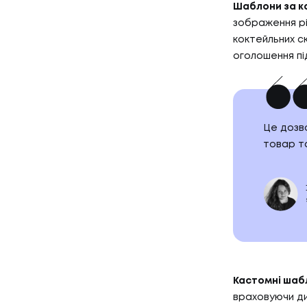
КЕЙСИ
Шаблони за к
03
КЛІЄН
зображення рі
коктейльних с
оголошення пі
КЛІЄНТ
04
ПРО Н
Це дозв
товар т
ПРО НА
Кастомні шаб
враховуючи ди