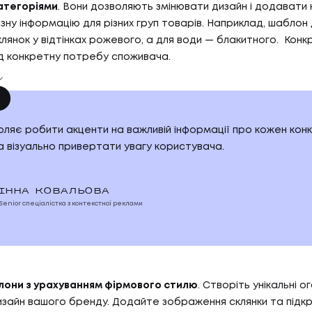
БЛО
атегоріями
. Вони дозволяють змінювати дизайн і додавати 
07
ТИ
КО
зну інформацію для різних груп товарів. Наприклад, шаблон 
клянок у відтінках рожевого, а для води — блакитного. Кон
д конкретну потребу споживача.
И
КОН
АС
оляє робити акценти на важливій інформації про кожен кон
а візуально привертати увагу користувача.
С
ІННА КОВАЛЬОВА
Senior спеціалістка з контекстної реклами
лони з урахуванням фірмового стилю
. Створіть унікальні о
зайн вашого бренду. Додайте зображення склянки та підкре