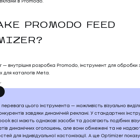
реклами в Promodo.
АКЕ PROMODO FEED
MIZER?
r — внутрішня розробка Promodo, інструмент для обробки
х для каталогів Meta.
 перевага цього інструмента — можливість візуально виділ
нкурентів завдяки динамічній рекламі. У стандартних інст
book всі мають однакові засоби та досягають подібних візу
атів динамічних оголошень, але вони обмежені та не надаю
тей для індивідуальної кастомізації. А ще Optimizer показ