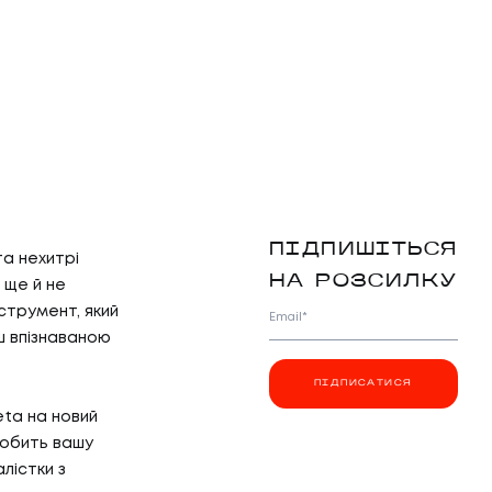
ПІДПИШІТЬСЯ
а нехитрі
НА РОЗСИЛКУ
 ще й не
струмент, який
Email*
ьш впізнаваною
ПІДПИСАТИСЯ
ta на новий
робить вашу
лістки з