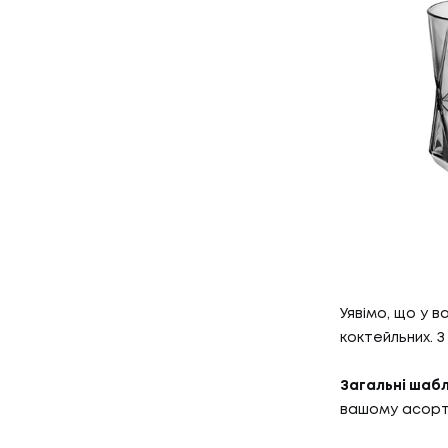
01
ПОСЛУ
Уявімо, що у в
ПОСЛУГ
коктейльних. 
02
КЕЙС
Загальні шабл
вашому асорти