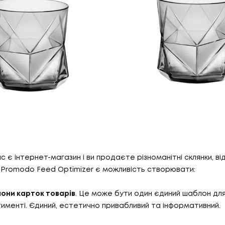
05
ГИ
КА
ас є інтернет-магазин і ви продаєте різноманітні склянки, ві
И
КАР
З Promodo Feed Optimizer є можливість створювати:
06
И
БЛ
они карток товарів
. Це може бути один єдиний шаблон для 
менті. Єдиний, естетично привабливий та інформативний.