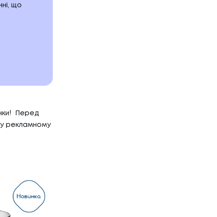
ні, що
нки! Перед
 у рекламному