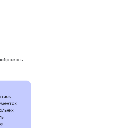
 зображень
ятись
рументах
альних
ть
ує