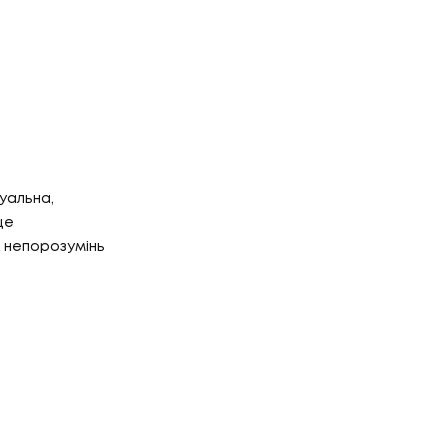
уальна,
це
 непорозумінь