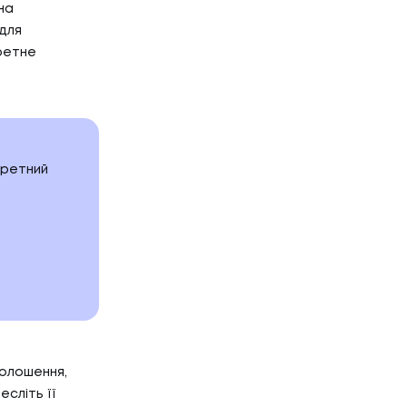
Г
на
НТАКТИ
для
кретне
ТАКТИ
кретний
голошення,
сліть її