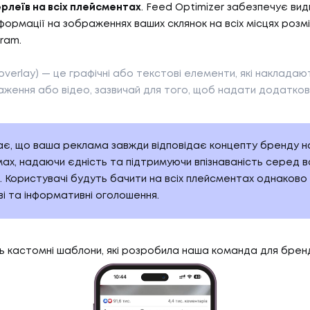
рлеїв на всіх плейсментах
. Feed Optimizer забезпечує вид
формації на зображеннях ваших склянок на всіх місцях розм
gram.
overlay) — це графічні або текстові елементи, які накладаю
ження або відео, зазвичай для того, щоб надати додатков
є, що ваша реклама завжди відповідає концепту бренду на
х, надаючи єдність та підтримуючи впізнаваність серед в
. Користувачі будуть бачити на всіх плейсментах однаково
і та інформативні оголошення.
ь кастомні шаблони, які розробила наша команда для брен