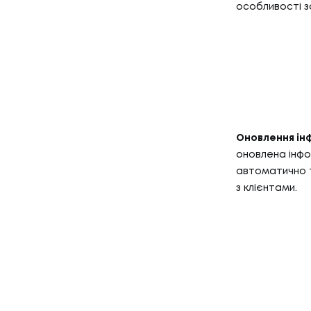
особливості з
Оновлення ін
оновлена інфо
автоматично т
з клієнтами.