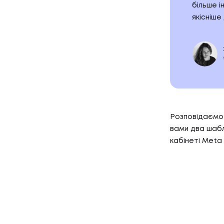
більше 
якісніш
Розповідаємо 
вами два шаб
кабінеті Meta