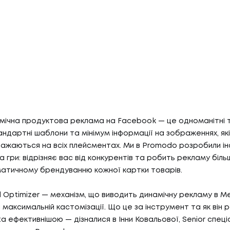
мічна продуктова реклама на Facebook — це одноманітні т
андартні шаблони та мінімум інформації на зображеннях, які
ажаються на всіх плейсментах. Ми в Promodo розробили ін
 гри: відрізняє вас від конкурентів та робить рекламу біл
атичному брендуванню кожної картки товарів.
Optimizer — механізм, що виводить динамічну рекламу в Me
 максимальній кастомізації. Що це за інструмент та як він 
 ефективнішою — дізналися в Інни Ковальової, Senior спеціа