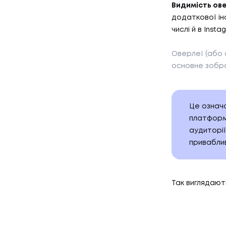
Видимість ове
додаткової ін
числі й в Insta
Оверлеї (або 
основне зобра
Це означа
платформа
аудиторії
приваблив
Так виглядают