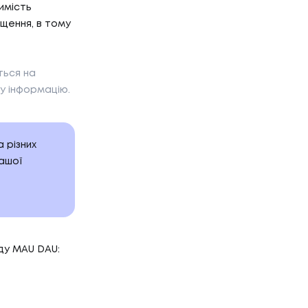
имість
іщення, в тому
ться на
у інформацію.
 різних
ашої
ду MAU DAU: