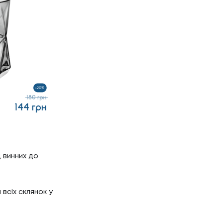
Р'ЄРА
д винних до
'ЄРА
ОГ
всіх склянок у