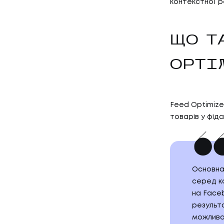
контекстної 
ЩО Т
OPTI
Feed Optimize
товарів у фіда
Основна
серед ко
на Face
результ
можливос