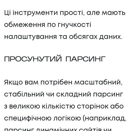
Ці інструменти прості, але мають
обмеження по гнучкості
налаштування та обсягах даних.
ПРОСУНУТИЙ ПАРСИНГ
UA
EN
UA
EN
Якщо вам потрібен масштабний,
стабільний чи складний парсинг
з великою кількістю сторінок або
Політика конфіденційності
©
2026
Promodo
специфічною логікою (наприклад,
парсинг динамічних сайтів чи