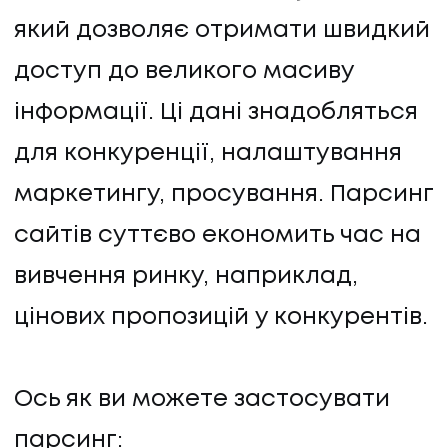
який дозволяє отримати швидкий
доступ до великого масиву
інформації. Ці дані знадобляться
для конкуренції, налаштування
ПОСЛУГИ
маркетингу, просування. Парсинг
сайтів суттєво економить час на
ПОСЛУГИ
вивчення ринку, наприклад,
КЕЙСИ
цінових пропозицій у конкурентів.
КЕЙСИ
Ось як ви можете застосувати
ПРО НАС
парсинг: