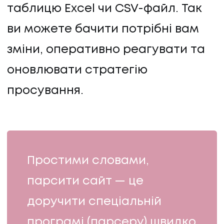
таблицю Excel чи CSV-файл. Так
ви можете бачити потрібні вам
зміни, оперативно реагувати та
оновлювати стратегію
просування.
Простими словами,
парсити сайт — це
доручити спеціальній
програмі (парсеру) швидко