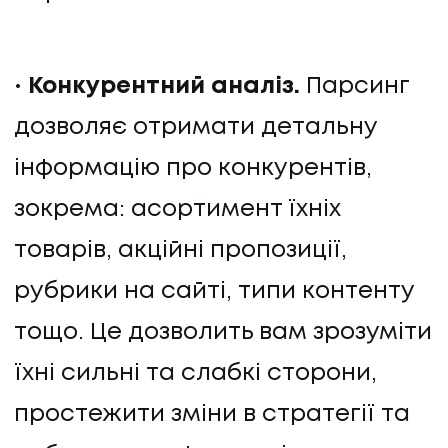
ПРО НАС
КАР'ЄРА
Конкурентний аналіз.
Парсинг
дозволяє отримати детальну
КАР'ЄРА
інформацію про конкурентів,
БЛОГ
зокрема: асортимент їхніх
товарів, акційні пропозиції,
БЛОГ
рубрики на сайті, типи контенту
КЛІЄНТИ
тощо. Це дозволить вам зрозуміти
КЛІЄНТИ
їхні сильні та слабкі сторони,
простежити зміни в стратегії та
КОНТАКТИ