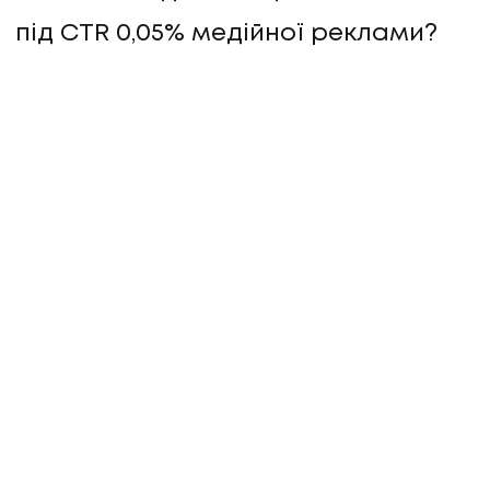
під CTR 0,05% медійної реклами?
ІНШІ
АВТОРИ