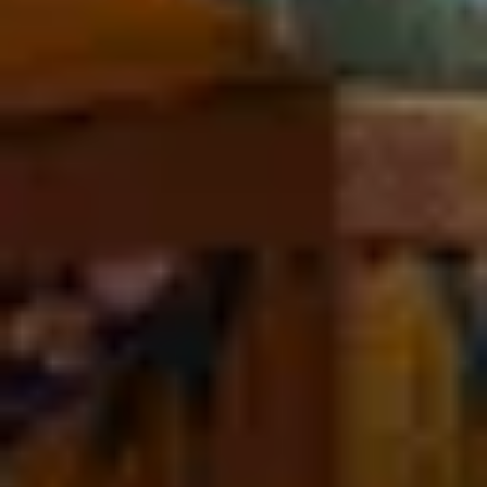
ПРО НАС
ПРО НАС
КАР'ЄРА
КАР'ЄРА
БЛОГ
БЛОГ
КЛІЄНТИ
КЛІЄНТИ