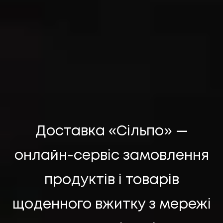
НАПИСАТИ НАМ
Доставка «Сільпо» —
онлайн-сервіс замовлення
продуктів і товарів
щоденного вжитку з мережі
UA
EN
UA
EN