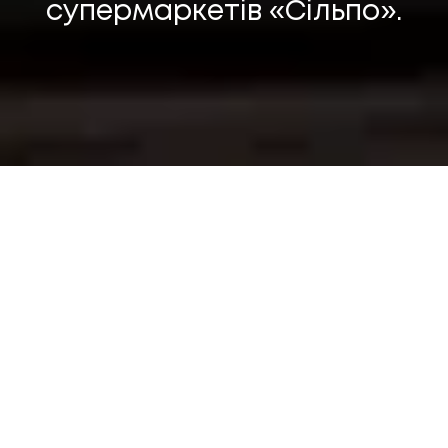
супермаркетів «Сільпо».
Політика конфіденційності
©
2026
Promodo
КЕЙСИ
ДОСТАВКА
«СІЛЬПО»