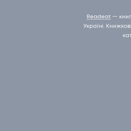
КЕЙСИ
Readeat
一 книг
03
КЛІЄН
Україні. Книжков
ка
КЛІЄНТ
04
ПРО Н
ПРО НА