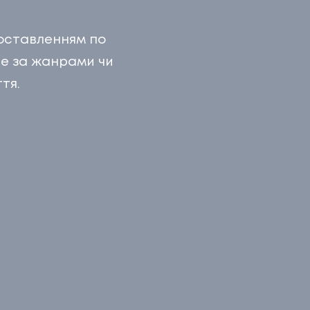
Г
доставленням по
НТАКТИ
ише за жанрами чи
тя.
ТАКТИ