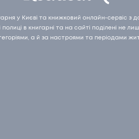
БЛО
арня у Києві та книжковий онлайн-сервіс з 
07
ТИ
КО
і полиці в книгарні та на сайті поділені не л
тегоріями, а й за настроями та періодами жит
И
КОН
АС
С