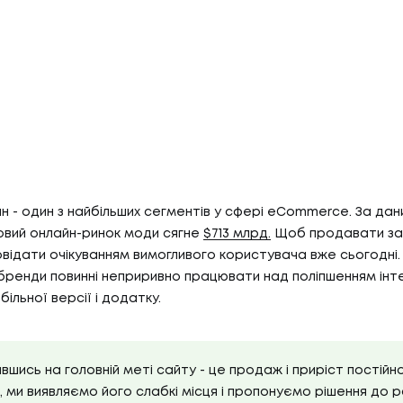
 - один з найбільших сегментів у сфері eCommerce. За дани
товий онлайн-ринок моди сягне
$713 млрд.
Щоб продавати за
овідати очікуванням вимогливого користувача вже сьогодні
ренди повинні неприривно працювати над поліпшенням інт
більної версії і додатку.
шись на головній меті сайту - це продаж і приріст постійно
, ми виявляємо його слабкі місця і пропонуємо рішення до 