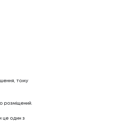
ішення, тому
о розміщений.
 це один з