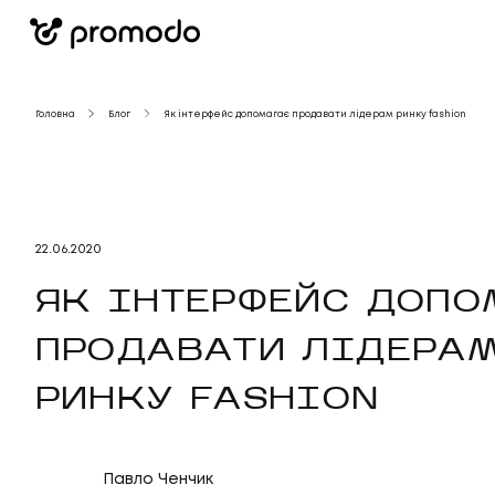
Головна
Блог
Як інтерфейс допомагає продавати лідерам ринку fashion
22
.
06
.
2020
ЯК ІНТЕРФЕЙС ДОПО
ПРОДАВАТИ ЛІДЕРА
РИНКУ FASHION
Павло Ченчик