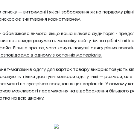
БЛО
07
ТИ
КО
 списку — витримані і якісні зображення як на першому рівні
рискорює зчитування користувачем.
 - обов'язкова вимога, якщо ваша цільова аудиторія - предс
И
КОН
кси» не завжди розуміють механіку сайту, їм потрібні чіткі інс
АС
фейс. Більше про те,
чого хочуть покупці одягу різних поколін
розповідаємо в одному з останніх матеріалів.
ернет-магазинів одягу для карток товару використовують кі
С
показують тільки доступні кольори одягу, інші — розміри, але 
сегменті не зустрічав поєднання цих варіантів. У самому к
ачає можливості перемикання на відображення більшого р
артка на всю ширину.