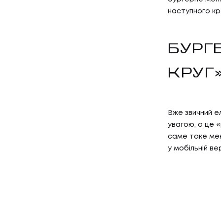
наступного кр
БУРГ
КРУГ
Вже звичний е
01
ПОСЛУ
увагою, а це 
саме таке мен
у мобільній ве
ПОСЛУГ
02
КЕЙС