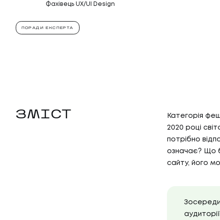
Фахівець UX/UI Design
ПОРАДИ ЕКСПЕРТА
ЗМІСТ
Категорія фешн
2020 році сві
потрібно відп
означає? Що б
сайту, його мо
Зосередив
аудиторії