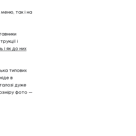
Г
НТАКТИ
 меню, так і на
тавники
ТАКТИ
трукції і
ь і як до них
лька типових
ніде в
аталозі дуже
озміру фото —