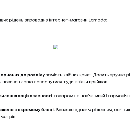
щих рішень впровадив інтернет-магазин Lamoda:
вернення до розділу
замість хлібних крихт. Досить зручне р
 повинен легко повернутися туди, звідки прийшов.
силення зацікавленості
товаром не нав'язливий і гармонічн
ажена в окремому блоці.
Вважаю вдалим рішенням, оскільки
метрів.