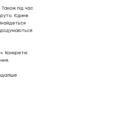
 Також під час
круто. Єдине
Знайдеться
не додумаються
е». Конкретні
ння.
вдаліше