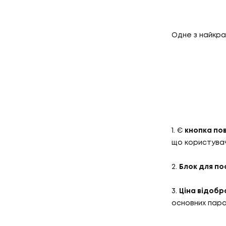
Одне з найкра
1. Є
кнопка по
що користувач
2.
Блок для по
3.
Ціна відобр
основних пара