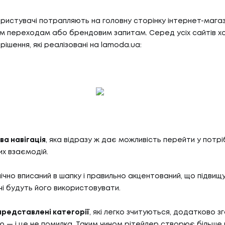
ристувачі потрапляють на головну сторінку інтернет-магаз
м переходам або брендовим запитам. Серед усіх сайтів х
 рішення, які реалізовані на lamoda.ua:
ва навігація
, яка відразу ж дає можливість перейти у потрі
х взаємодій.
ічно вписаний в шапку і правильно акцентований, що підвищ
і будуть його використовувати.
редставлені категорії
, які легко зчитуються, додатково зг
 — і це не помилка. Таким чином рітейлер створює більше 