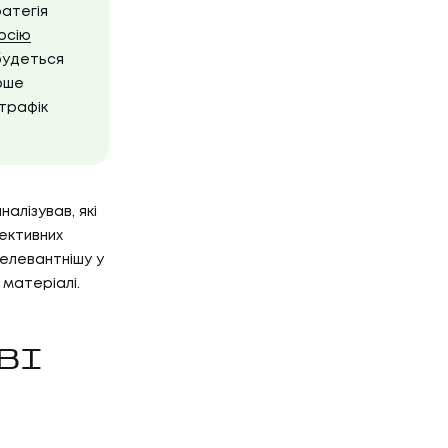
ратегія
рсію
дбудеться
рше
 трафік
алізував, які
ективних
релевантнішу у
 матеріалі.
ВІ