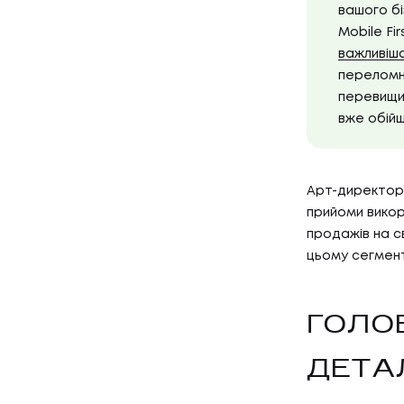
вашого бі
Mobile Fi
важливіш
переломни
перевищит
вже обійш
Арт-директор 
прийоми викор
продажів на св
цьому сегменті
ГОЛО
ДЕТА