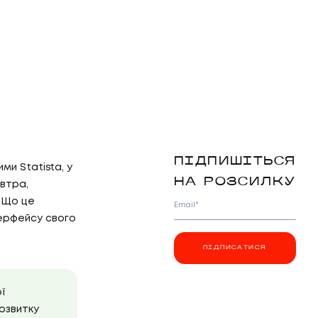
ПІДПИШІТЬСЯ
ми Statista, у
НА РОЗСИЛКУ
втра,
. Що це
Email*
ерфейсу свого
ПІДПИСАТИСЯ
ї
розвитку