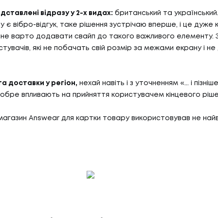
дставлені відразу у 2-х видах:
британський та український.
 є вібро-відгук, таке рішення зустрічаю вперше, і це дуже 
не варто додавати свайп до такого важливого елементу. 
стувачів, які не побачать свій розмір за межами екрану і 
а доставки у регіон,
нехай навіть і з уточненням «... і пізніш
добре впливають на прийняття користувачем кінцевого ріше
магазин Answear для картки товару використовував не най