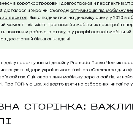
знесу в короткостроковій і довгостроковій перспективі.Ст
rst дісталася й України. Сьогодні
оптимизація під мобільну ве
а за десктоп
. Якщо подивитися на динаміку ринку, у 2020 ві
й момент - кількість транзакцій з мобільних пристроїв впе
ь показники робочого столу, а у розрізі сеансів мобільний
ов десктопний більш аніж вдвічі.
відділу проектування і дизайну Promodo Павло Ченчик проан
истовують лідери українського fashion eCommerce для еф
оїх сайтах. Оцінював тільки мобільну версію сайтів, як най
. Про ТОП-4 фішки, які варто взяти на озброєння, читайте у
ВНА СТОРІНКА: ВАЖЛИ
ЛІ