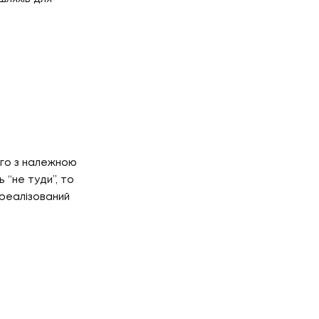
ого з належною
Р'ЄРА
 “не туди”, то
реалізований
'ЄРА
ОГ