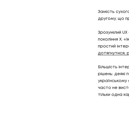
КЕЙСИ
03
КЛІЄН
Замість сухого
другому, що п
Зрозумілий UX
КЛІЄНТ
покоління X. «І
04
ПРО Н
простий інтер
дотягнутися, 
Більшість інт
ПРО НА
рішень: деякі 
українському 
часто не вист
тільки одна к