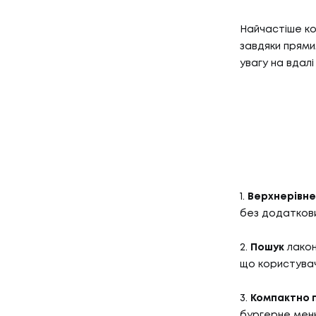
Найчастіше ко
завдяки прями
увагу на вдалі
1.
Верхнерівне
без додаткови
2.
Пошук
лакон
що користувач
3.
Компактно п
бургерне меню