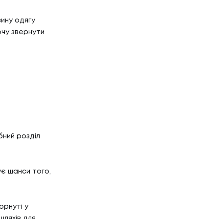
ину одягу
очу звернути
бний розділ
ує шанси того,
орнуті у
шляхів для