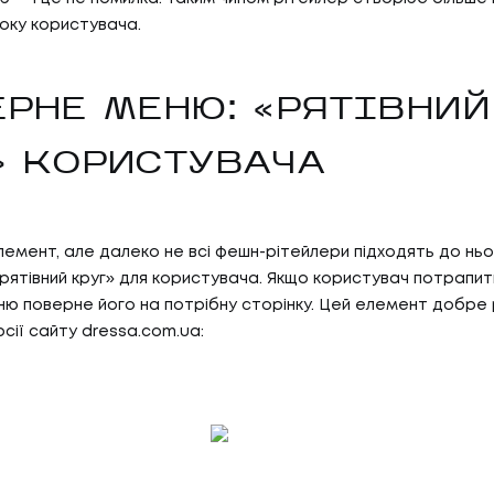
оку користувача.
ЕРНЕ МЕНЮ: «РЯТІВНИЙ
» КОРИСТУВАЧА
лемент, але далеко не всі фешн-рітейлери підходять до нь
05
ГИ
КА
«рятівний круг» для користувача. Якщо користувач потрапить
ю поверне його на потрібну сторінку. Цей елемент добре 
рсії сайту dressa.com.ua:
И
КАР
06
И
БЛ