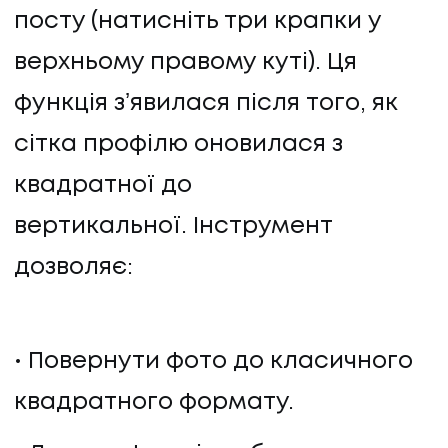
посту (натисніть три крапки у
ПОСЛУГИ
верхньому правому куті). Ця
КЕЙСИ
функція зʼявилася після того, як
сітка профілю оновилася з
КЕЙСИ
квадратної до
ПРО НАС
вертикальної. Інструмент
дозволяє:
ПРО НАС
КАР'ЄРА
Повернути фото до класичного
КАР'ЄРА
квадратного формату.
БЛОГ