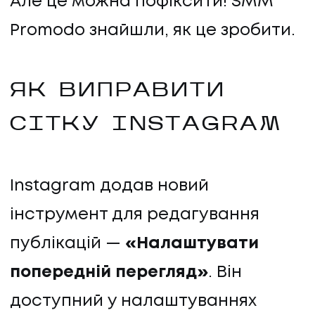
Але це можна пофіксити! SMM
Promodo знайшли, як це зробити.
ЯК ВИПРАВИТИ
СІТКУ INSTAGRAM
Instagram додав новий
інструмент для редагування
публікацій —
«Налаштувати
попередній перегляд»
. Він
ПОСЛУГИ
доступний у налаштуваннях