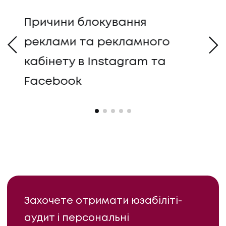
ка
Причини блокування
SM
?
реклами та рекламного
пе
кабінету в Instagram та
Facebook
Захочете отримати юзабіліті-
аудит і персональні