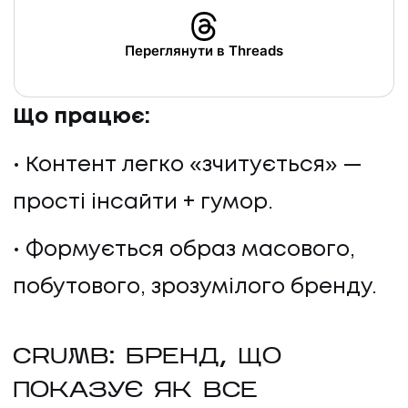
Переглянути в Threads
Що працює:
Контент легко «зчитується» —
прості інсайти + гумор.
Формується образ масового,
UA
EN
UA
EN
побутового, зрозумілого бренду.
Політика конфіденційності
©
2026
Promodo
CRUMB: БРЕНД, ЩО
ПОКАЗУЄ ЯК ВСЕ