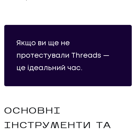
ПРО НАС
КАР'ЄРА
Якщо ви ще не
КАР'ЄРА
протестували Threads —
БЛОГ
це ідеальний час.
БЛОГ
КЛІЄНТИ
ОСНОВНІ
КЛІЄНТИ
ІНСТРУМЕНТИ ТА
КОНТАКТИ