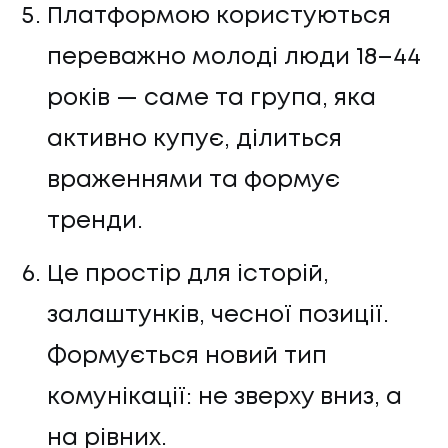
Платформою користуються
переважно молоді люди 18–44
років — саме та група, яка
активно купує, ділиться
враженнями та формує
ПОСЛУГИ
тренди.
ПОСЛУГИ
Це простір для історій,
КЕЙСИ
залаштунків, чесної позиції.
Формується новий тип
КЕЙСИ
комунікації: не зверху вниз, а
ПРО НАС
на рівних.