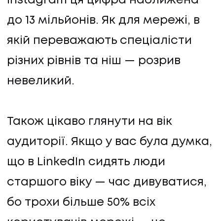
Instagram ця цифра наближена
ПРО НАС
до 13 мільйонів. Як для мережі, в
КАР'ЄРА
якій переважають спеціалісти
різних рівнів та ніш — розрив
КАР'ЄРА
невеликий.
БЛОГ
Також цікаво глянути на вік
БЛОГ
аудиторії. Якщо у вас була думка,
КЛІЄНТИ
що в LinkedIn сидять люди
старшого віку — час дивуватися,
КЛІЄНТИ
бо трохи більше 50% всіх
КОНТАКТИ