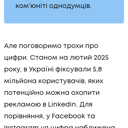
комʼюніті однодумців.
Але поговоримо трохи про
ПОСЛУГИ
цифри. Станом на лютий 2025
року, в Україні фіксували 5,8
ПОСЛУГИ
мільйона користувачів, яких
КЕЙСИ
потенційно можна охопити
рекламою в Linkedin. Для
КЕЙСИ
порівняння, у Facebook та
ПРО НАС