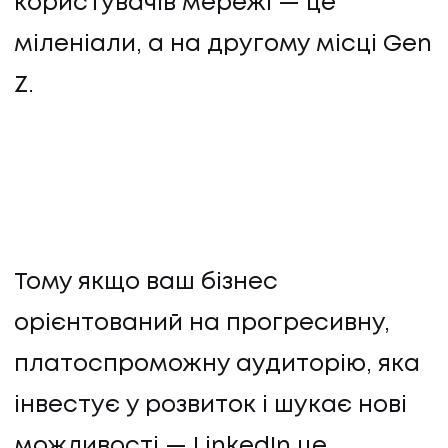
користувачів мережі — це
КОНТАКТИ
міленіали, а на другому місці Gen
Z.
Тому якщо ваш бізнес
орієнтований на прогресивну,
платоспроможну аудиторію, яка
інвестує у розвиток і шукає нові
можливості — LinkedIn це