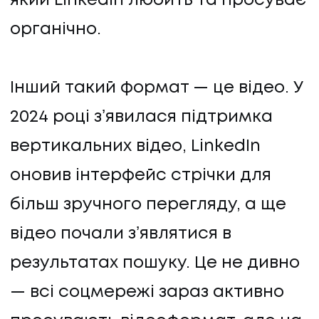
який LinkedIn любить та просуває
органічно.
Інший такий формат — це відео. У
2024 році зʼявилася підтримка
вертикальних відео, LinkedIn
оновив інтерфейс стрічки для
UA
EN
UA
EN
більш зручного перегляду, а ще
відео почали зʼявлятися в
результатах пошуку. Це не дивно
Політика конфіденційності
©
2026
Promodo
— всі соцмережі зараз активно