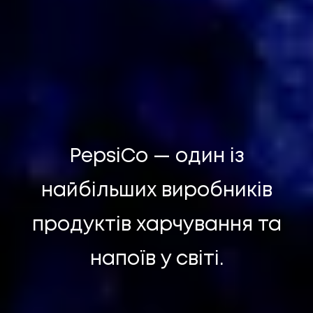
PepsiCo — один із
найбільших виробників
продуктів харчування та
UA
EN
UA
EN
напоїв у світі.