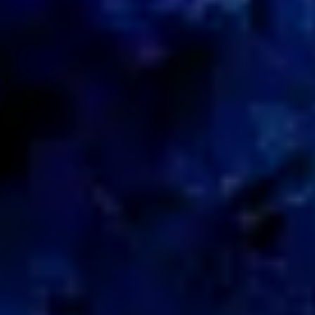
ПРО НАС
КАР'ЄРА
КАР'ЄРА
БЛОГ
БЛОГ
КЛІЄНТИ
КЛІЄНТИ
КОНТАКТИ