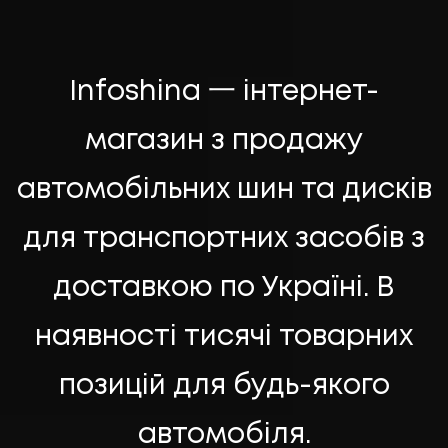
НАПИСАТИ НАМ
Infoshina 一 інтернет-
магазин з продажу
автомобільних шин та дисків
для транспортних засобів з
доставкою по Україні. В
наявності тисячі товарних
позицій для будь-якого
UA
EN
UA
EN
автомобіля.