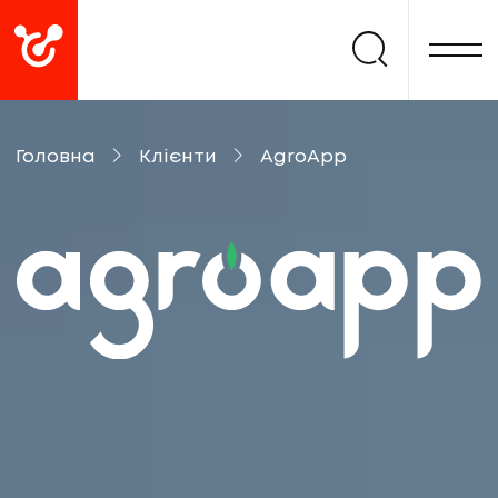
Головна
Клієнти
AgroApp