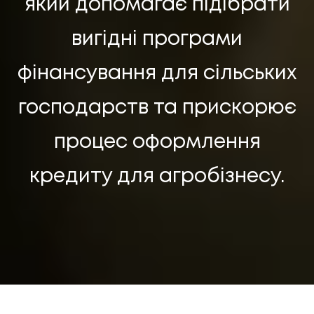
який допомагає підібрати
вигідні програми
фінансування для сільських
господарств та прискорює
процес оформлення
UA
EN
UA
EN
кредиту для агробізнесу.
Політика конфіденційності
©
2026
Promodo