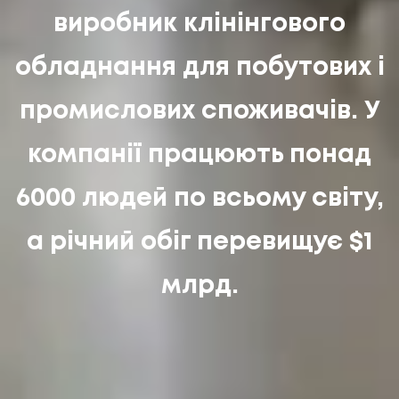
виробник клінінгового
обладнання для побутових і
промислових споживачів. У
компанії працюють понад
6000 людей по всьому світу,
а річний обіг перевищує $1
UA
EN
UA
EN
млрд.
Політика конфіденційності
©
2026
Promodo