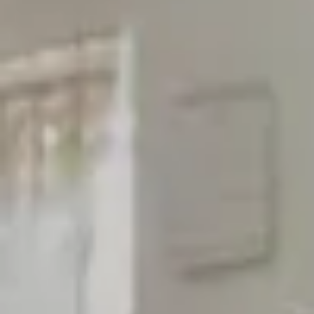
КАР'ЄРА
БЛОГ
БЛОГ
КЛІЄНТИ
КЛІЄНТИ
КОНТАКТИ
КОНТАКТИ