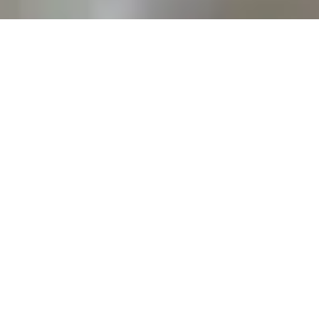
КЕЙСИ KARCHER
38
%
6,6
%
Click Rate
Open Rate