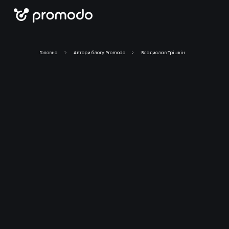
Головна
Автори блогу Promodo
Владислав Трішкін