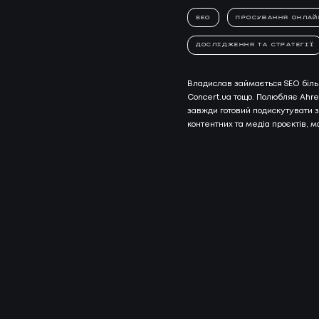
КЕЙСИ
SEO
ПРОСУВАННЯ ОНЛАЙ
03
КЛІЄН
ДОСЛІДЖЕННЯ ТА СТРАТЕГІЇ
Владислав займається SEO більше 
КЛІЄНТ
Concert.ua тощо. Полюбляє Ahre
04
ПРО Н
завжди готовий подискутувати з
контентних та медіа проєктів, м
ПРО НА