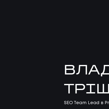
01
ПОСЛУ
ВЛА
ПОСЛУГ
ТРІ
02
КЕЙС
SEO Team Lead в 