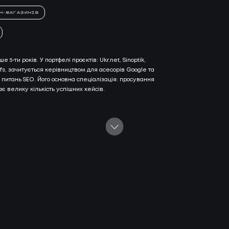
БЛО
Н-МАГАЗИНІВ
07
ТИ
КО
5-ти років. У портфелі проєктів: Ukr.net, Sinoptik,
И
КОН
fs, зачитується керівництвом для асесорів Google та
АС
 питань SEO. Його основна спеціалізація: просування
ає велику кількість успішних кейсів.
С