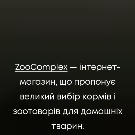
НАПИСАТИ НАМ
ZooComplex
— інтернет-
магазин, що пропонує
великий вибір кормів і
зоотоварів для домашніх
UA
EN
UA
EN
тварин.