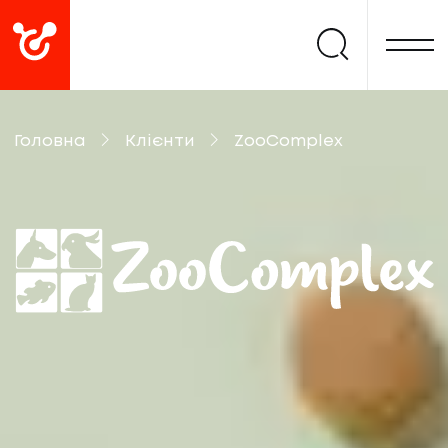
Головна
Клієнти
ZooComplex