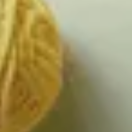
КАР'ЄРА
КАР'ЄРА
БЛОГ
БЛОГ
КЛІЄНТИ
КЛІЄНТИ
КОНТАКТИ
КОНТАКТИ