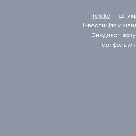
КЕЙСИ
Toloka
— це ук
03
КЛІЄН
інвестиціях у шв
Синдикат залуч
портфель між
КЛІЄНТ
04
ПРО Н
ПРО НА