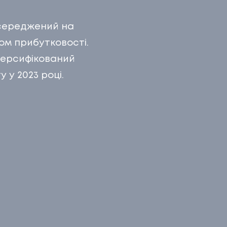
Г
осереджений на
НТАКТИ
ом прибутковості.
иверсифікований
 у 2023 році.
ТАКТИ