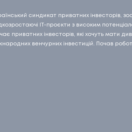
БЛО
раїнський синдикат приватних інвесторів, з
07
ТИ
КО
идкозростаючі IT-проєкти з високим потенціал
ає приватних інвесторів, які хочуть мати д
народних венчурних інвестицій. Почав роботу
И
КОН
АС
С