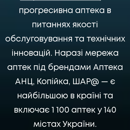
НАПИСАТИ НАМ
прогресивна аптека в
питаннях якості
обслуговування та технічних
інновацій. Наразі мережа
аптек під брендами Аптека
АНЦ, Копійка, ШАР@ — є
найбільшою в країні та
включає 1 100 аптек у 140
UA
EN
UA
EN
містах України.