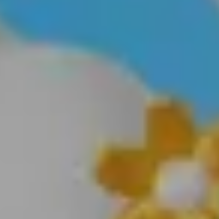
КАР'ЄРА
КАР'ЄРА
БЛОГ
БЛОГ
КЛІЄНТИ
КЛІЄНТИ
КОНТАКТИ
КОНТАКТИ