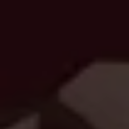
ПРО НАС
КАР'ЄРА
КАР'ЄРА
БЛОГ
БЛОГ
КЛІЄНТИ
КЛІЄНТИ
КОНТАКТИ