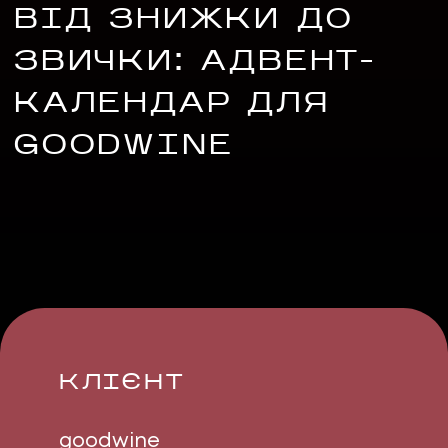
ВІД ЗНИЖКИ ДО
ЗВИЧКИ: АДВЕНТ-
КАЛЕНДАР ДЛЯ
GOODWINE
UA
EN
UA
EN
Політика конфіденційності
©
2026
Promodo
КЛІЄНТ
goodwine