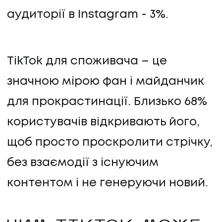
аудиторії в Instagram - 3%.
TikTok для споживача – це
значною мірою фан і майданчик
ПОСЛУГИ
для прокрастинації. Близько 68%
користувачів відкривають його,
ПОСЛУГИ
щоб просто проскролити стрічку,
КЕЙСИ
без взаємодії з існуючим
контентом і не генеруючи новий.
КЕЙСИ
ПРО НАС