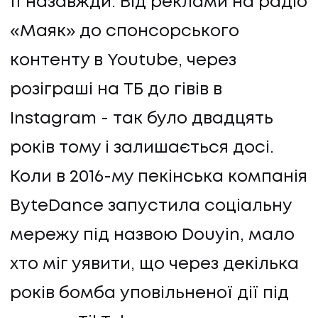
її назавжди. Від реклами на радіо
«Маяк» до спонсорського
контенту в Youtube, через
розіграші на ТБ до гівів в
Instagram - так було двадцять
років тому і залишається досі.
Коли в 2016-му пекінська компанія
ByteDance запустила соціальну
мережу під назвою Douyin, мало
хто міг уявити, що через декілька
років бомба уповільненої дії під