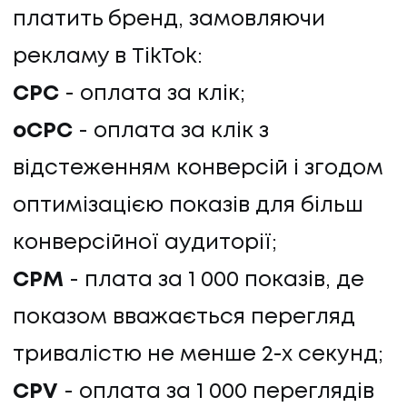
платить бренд, замовляючи
рекламу в TikTok:
CPC
- оплата за клік;
oCPC
- оплата за клік з
відстеженням конверсій і згодом
оптимізацією показів для більш
конверсійної аудиторії;
UA
EN
UA
EN
СPM
- плата за 1 000 показів, де
показом вважається перегляд
Політика конфіденційності
©
2026
Promodo
тривалістю не менше 2-х секунд;
CPV
- оплата за 1 000 переглядів