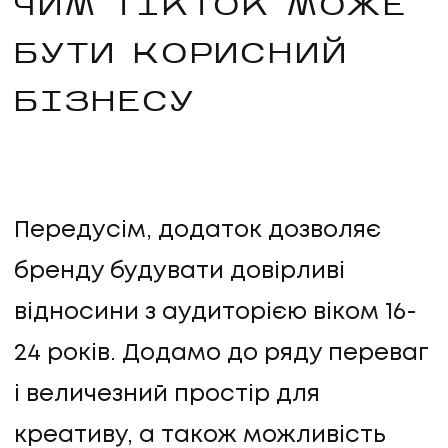
ЧИМ TIKTOK МОЖЕ
ПРО НАС
БУТИ КОРИСНИЙ
КАР'ЄРА
БІЗНЕСУ
КАР'ЄРА
БЛОГ
Передусім, додаток дозволяє
БЛОГ
бренду будувати довірливі
КЛІЄНТИ
відносини з аудиторією віком 16-
24 років. Додамо до ряду переваг
КЛІЄНТИ
і величезний простір для
КОНТАКТИ
креативу, а також можливість