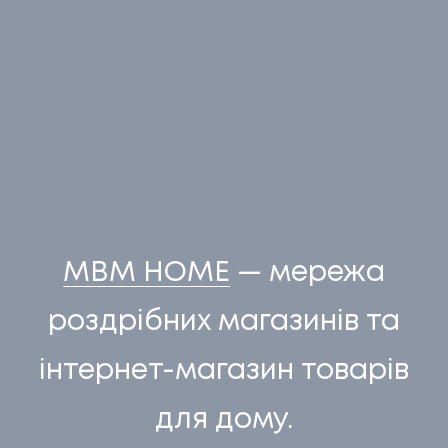
НАПИСАТИ НАМ
MВM HOME
— мережа
роздрібних магазинів та
інтернет-магазин товарів
UA
EN
UA
EN
для дому.