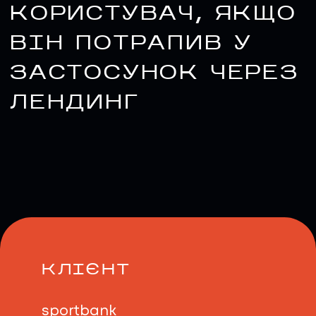
КОРИСТУВАЧ, ЯКЩО
ВІН ПОТРАПИВ У
ЗАСТОСУНОК ЧЕРЕЗ
ЛЕНДИНГ
UA
EN
UA
EN
Політика конфіденційності
©
2026
Promodo
КЛІЄНТ
sportbank