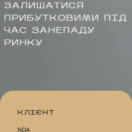
ЗАЛИШАТИСЯ
ПРИБУТКОВИМИ ПІД
ЧАС ЗАНЕПАДУ
РИНКУ
UA
EN
UA
EN
Політика конфіденційності
©
2026
Promodo
КЛІЄНТ
NDA