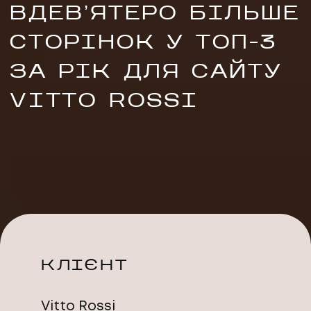
ВДЕВʼЯТЕРО БІЛЬШЕ
СТОРІНОК У ТОП-3
ЗА РІК ДЛЯ САЙТУ
VITTO ROSSI
UA
EN
UA
EN
Політика конфіденційності
©
2026
Promodo
КЛІЄНТ
Vitto Rossi