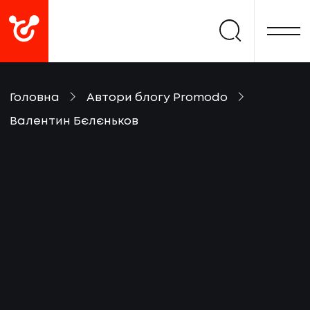
Головна
Автори блогу Promodo
Валентин Бєлєньков