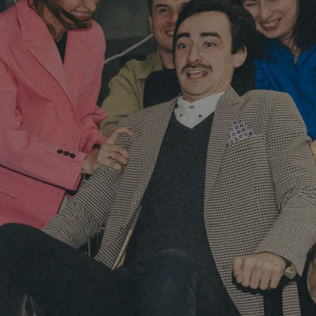
КЕЙСИ
КЕЙСИ
ПРО НАС
ПРО НАС
КАР'ЄРА
КАР'ЄРА
БЛОГ
БЛОГ