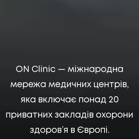
НАПИСАТИ НАМ
ON Clinic — міжнародна
мережа медичних центрів,
яка включає понад 20
приватних закладів охорони
UA
EN
UA
EN
здоров’я в Європі.