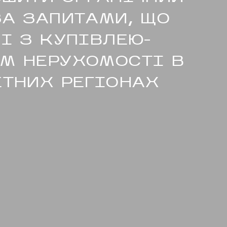
БЛО
07
ТИ
КО
ЗА ЗАПИТАМИ, ЩО
І З КУПІВЛЕЮ-
И
КОН
М НЕРУХОМОСТІ В
АС
ЕТНИХ РЕГІОНАХ
С