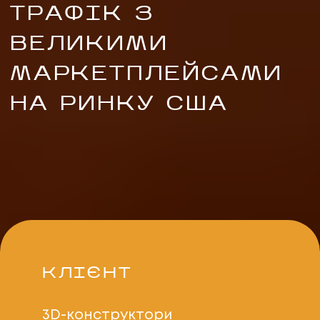
ТРАФІК З
ВЕЛИКИМИ
МАРКЕТПЛЕЙСАМИ
НА РИНКУ США
UA
EN
UA
EN
Політика конфіденційності
©
2026
Promodo
КЛІЄНТ
3D-конструктори