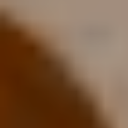
ПРО НАС
КАР'ЄРА
КАР'ЄРА
БЛОГ
БЛОГ
КЛІЄНТИ
КЛІЄНТИ
КОНТАКТИ