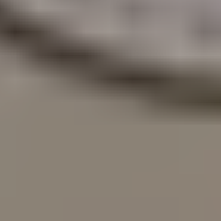
БЛОГ
КЛІЄ
КЛІЄН
КОНТА
КОНТАК