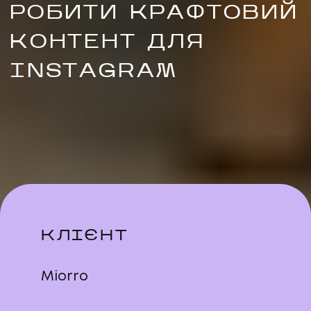
РОБИТИ КРАФТОВИЙ
КОНТЕНТ ДЛЯ
INSTAGRAM
UA
EN
UA
E
Політика конфіденційності
КЛІЄНТ
Miorro