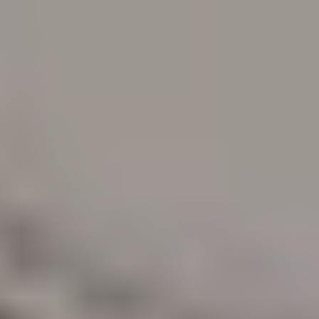
ПОСЛУГ
КЕЙ
КЕЙС
ПРО 
ПРО НА
КАР'
КАР'ЄР
БЛО