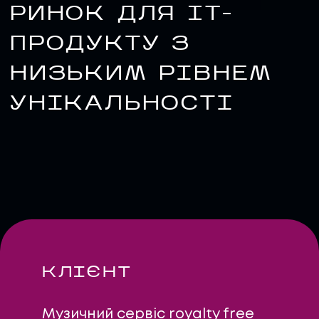
РИНОК ДЛЯ IT-
ПРОДУКТУ З
НИЗЬКИМ РІВНЕМ
УНІКАЛЬНОСТІ
UA
EN
UA
EN
Політика конфіденційності
©
2026
Promodo
КЛІЄНТ
Музичний сервіс royalty free