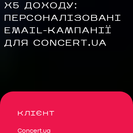
Х5 ДОХОДУ:
ПЕРСОНАЛІЗОВАНІ
EMAIL-КАМПАНІЇ
ДЛЯ CONCERT.UA
UA
EN
UA
EN
Політика конфіденційності
©
2026
Promodo
КЛІЄНТ
Concert.ua