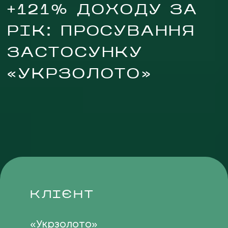
+121% ДОХОДУ ЗА
РІК: ПРОСУВАННЯ
ЗАСТОСУНКУ
«УКРЗОЛОТО»
UA
EN
UA
EN
Політика конфіденційності
©
2026
Promodo
КЛІЄНТ
«Укрзолото»