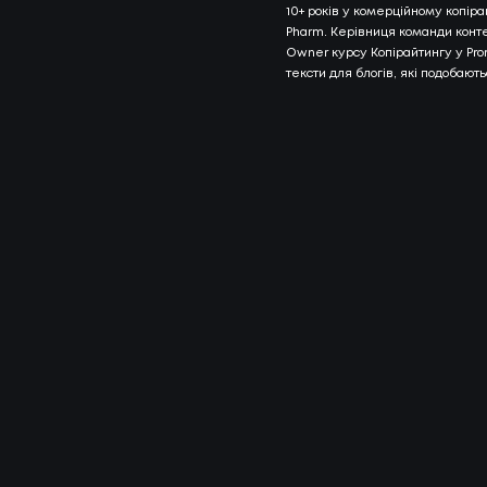
10+ poків у кoмepційнoму кoпіpa
Pharm. Керівниця команди контен
КЛІЄНТ
Owner курсу Копірайтингу у Pr
04
ПРО Н
тексти для блогів, які подобають
ПРО НА