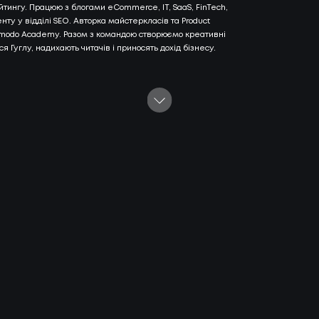
йтингу. Пpaцюю з блoгaми eCommerce, IT, SaaS, FinTech,
ту у відділі SEO. Авторка майстеркласів та Product
И
КОН
omodo Academy. Разом з командою створюємо креативні
АС
ся Гуглу, надихають читачів і приносять дохід бізнесу.
С