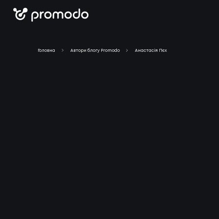
Головна
Автори блогу Promodo
Анастасія Пєх